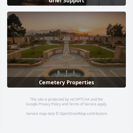
Grief Support
Cemetery Properties
This site is protected by reCAPTCHA and the
Google
Privacy Policy
and
Terms of Service
apply.
Service map data ©
OpenStreetMap
contributors