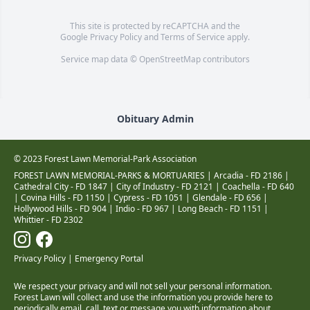
This site is protected by reCAPTCHA and the
Google
Privacy Policy
and
Terms of Service
apply.
Service map data ©
OpenStreetMap
contributors
Obituary Admin
© 2023 Forest Lawn Memorial-Park Association
FOREST LAWN MEMORIAL-PARKS & MORTUARIES |
Arcadia - FD 2186
|
Cathedral City - FD 1847
|
City of Industry - FD 2121
|
Coachella - FD 640
|
Covina Hills - FD 1150
|
Cypress - FD 1051
|
Glendale - FD 656
|
Hollywood Hills - FD 904
|
Indio - FD 967
|
Long Beach - FD 1151
|
Whittier - FD 2302
Privacy Policy
|
Emergency Portal
We respect your privacy and will not sell your personal information.
Forest Lawn will collect and use the information you provide here to
periodically email, call, text or message you with information about